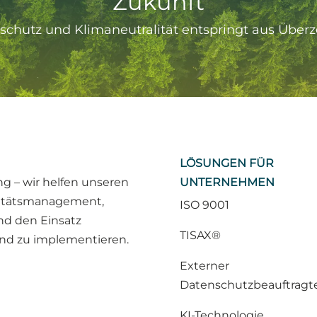
Zukunft
chutz und Klimaneutralität entspringt aus Überze
LÖSUNGEN FÜR
 – wir helfen unseren
UNTERNEHMEN
litätsmanagement,
ISO 9001
nd den Einsatz
TISAX®
 und zu implementieren.
Externer
Datenschutzbeauftragt
KI-Technologie