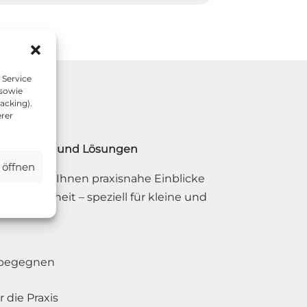
 Service
 sowie
acking).
erer
ien, Risiken und Lösungen
 öffnen
025
bietet Ihnen praxisnahe Einblicke
nssicherheit – speziell für kleine und
n begegnen
die Praxis