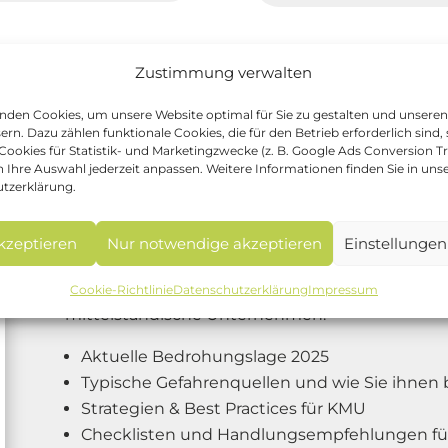
Zustimmung verwalten
nden Cookies, um unsere Website optimal für Sie zu gestalten und unseren
ern. Dazu zählen funktionale Cookies, die für den Betrieb erforderlich sind,
Cookies für Statistik- und Marketingzwecke (z. B. Google Ads Conversion Tr
 Ihre Auswahl jederzeit anpassen. Weitere Informationen finden Sie in uns
IT-Whitepaper Q3 2025
tzerklärung.
Informationssicherheit im Mittelstand: Strateg
akzeptieren
Nur notwendige akzeptieren
Einstellungen
Unser aktuelles
WEMACON IT-Whitepaper Q3 2
in die größten Herausforderungen der Informatio
Cookie-Richtlinie
Datenschutzerklärung
Impressum
mittelständische Unternehmen.
Aktuelle Bedrohungslage 2025
Typische Gefahrenquellen und wie Sie ihne
Strategien & Best Practices für KMU
Checklisten und Handlungsempfehlungen für 