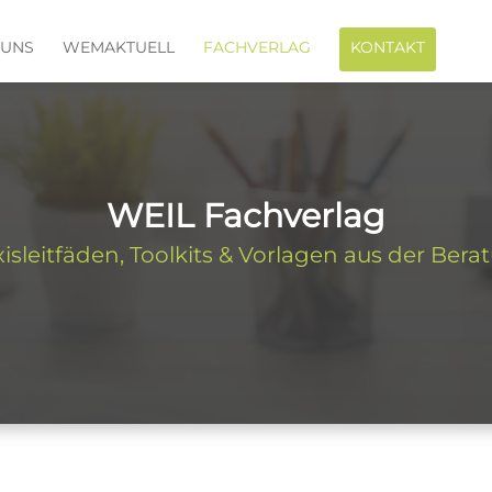
 UNS
WEMAKTUELL
FACHVERLAG
KONTAKT
WEIL Fachverlag
xisleitfäden, Toolkits & Vorlagen aus der Bera