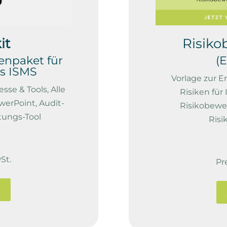
it
Risik
enpaket für
(E
es ISMS
Vorlage zur 
esse & Tools,
Alle
Risiken für
owerPoint,
Audit-
Risikobewe
tungs-Tool
Ris
St.
Pr
t