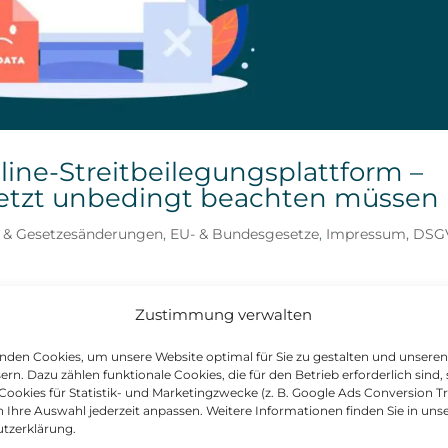
ine-Streitbeilegungsplattform –
jetzt unbedingt beachten müssen
s & Gesetzesänderungen
,
EU- & Bundesgesetze
,
Impressum, DSG
n
 der Online-Streitbeilegungsplattform (OS-Plattform)
Zustimmung verwalten
0. Juli 2025 endgültig deaktiviert. Websitebetreiber –
nden Cookies, um unsere Website optimal für Sie zu gestalten und unseren
Dienstleister, Shops und Agenturen – müssen...
ern. Dazu zählen funktionale Cookies, die für den Betrieb erforderlich sind,
Cookies für Statistik- und Marketingzwecke (z. B. Google Ads Conversion Tr
 Ihre Auswahl jederzeit anpassen. Weitere Informationen finden Sie in uns
tzerklärung.