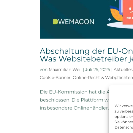
Abschaltung der EU-Onl
Was Websitebetreiber 
von
Maximilian Weil
|
Juli 25, 2025
|
Aktuelle
Cookie-Banner
,
Online-Recht & Webpflichte
Die EU-Kommission hat die Abschaltung
beschlossen. Die Plattform wurde zum 2
Wir verwe
insbesondere Onlinehändler, Coaches, 
zu verbess
optionale 
Sie können
Datenschu